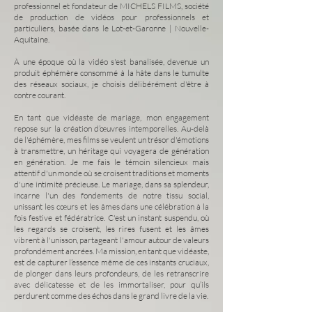
professionnel et fondateur de MICHELS FILMS, société
de production de vidéos pour professionnels et
particuliers, basée dans le Lot-et-Garonne | Nouvelle-
Aquitaine.
À une époque où la vidéo s'est banalisée, devenue un
produit éphémère consommé à la hâte dans le tumulte
des réseaux sociaux, je choisis délibérément d'être à
contre courant.
En tant que vidéaste de mariage, mon engagement
repose sur la création d’œuvres intemporelles. Au-delà
de l'éphémère, mes films se veulent un trésor d'émotions
à transmettre, un héritage qui voyagera de génération
en génération. Je me fais le témoin silencieux mais
attentif d'un monde où se croisent traditions et moments
d'une intimité précieuse. Le mariage, dans sa splendeur,
incarne l'un des fondements de notre tissu social,
unissant les cœurs et les âmes dans une célébration à la
fois festive et fédératrice. C'est un instant suspendu, où
les regards se croisent, les rires fusent et les âmes
vibrent à l'unisson, partageant l'amour autour de valeurs
profondément ancrées. Ma mission, en tant que vidéaste,
est de capturer l’essence même de ces instants cruciaux,
de plonger dans leurs profondeurs, de les retranscrire
avec délicatesse et de les immortaliser, pour qu’ils
perdurent comme des échos dans le grand livre de la vie.