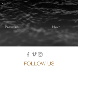
Previous
Next
FOLLOW US
SEASON 2026/27
Plus que quelques dates disponibles
© 2024
Mentions
MICHELS-FILMS
|
|