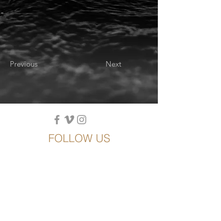
Previous
Next
FOLLOW US
SEASON 2026/27
Plus que quelques dates disponibles