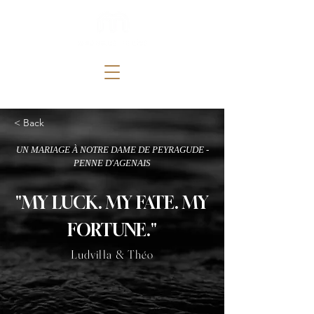
< Back
UN MARIAGE À NOTRE DAME DE PEYRAGUDE -
PENNE D'AGENAIS
"MY LUCK. MY FATE. MY
FORTUNE."
Ludvilla & Théo