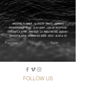
WEDDING PLANNER : ALUR&CO - PHOTO : SEPHORA
PHOTOGRAPHIE - ROBE : ELSA GARY - LIEU DE RECEPTION :
CHÂTEAU LA HITTE - TRAITEUR : LA TABLE MICHEL DUSSAU -
MAKEUP & HAIR : HANNAH KA AGEN - DECO : ALUR & CO
Previous
Next
FOLLOW US
SEASON 2026/27